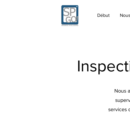
Début
Nou
Inspec
Nous a
superv
services 