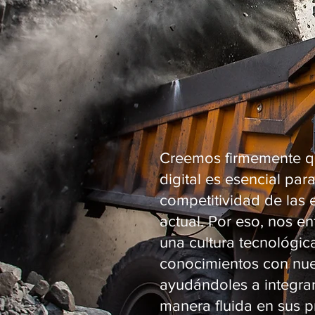
Creemos firmemente qu
digital es esencial para
competitividad de las
actual. Por eso, nos 
una cultura tecnológic
conocimientos con nues
ayudándoles a integrar 
manera fluida en sus 