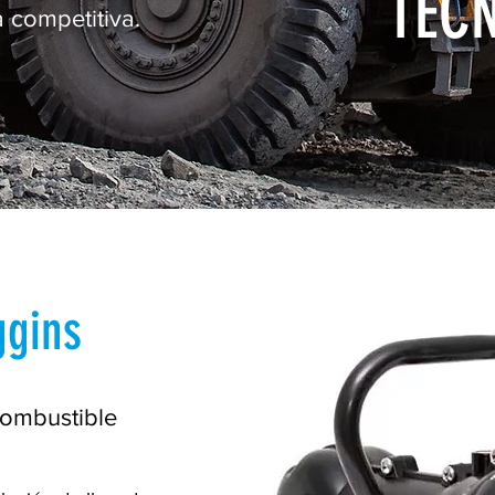
TEC
a competitiva.
ggins
combustible