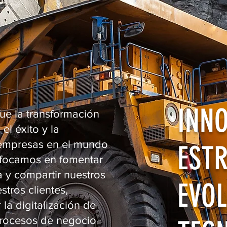
INNO
e la transformación
 el éxito y la
 empresas en el mundo
ESTR
enfocamos en fomentar
a y compartir nuestros
EVO
tros clientes,
la digitalización de
procesos de negocio